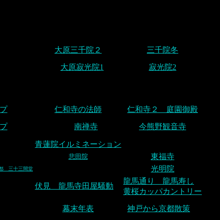
大原三千院２
三千院冬
大原寂光院1
寂光院2
プ
仁和寺の法師
仁和寺２ 庭園御殿
プ
南禅寺
今熊野観音寺
青蓮院イルミネーション
東福寺
悲田院
光明院
都 三十三間堂
龍馬通り 龍馬寿し
伏見 龍馬寺田屋騒動
黄桜カッパカントリー
幕末年表
神戸から京都散策