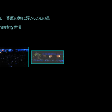
 苔庭の海に浮かぶ光の星
の幽玄な世界