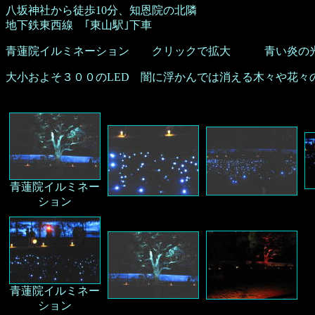
八坂神社から徒歩10分、知恩院の北隣
地下鉄東西線 ｢東山駅｣下車
青蓮院イルミネーション クリックで拡大 青い炎の光
大小およそ３００のLED 闇に浮かんでは消える木々や花々
青蓮院イルミネー
ション
青蓮院イルミネー
ション