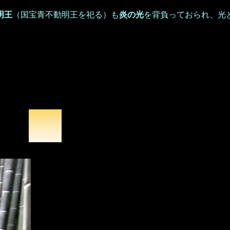
明王
（国宝青不動明王を祀る）も
炎の光
を背負っておられ、光
-IN