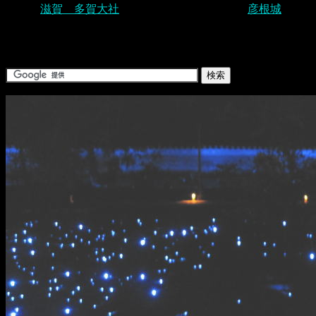
滋賀 多賀大社
彦根城