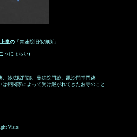
上皇の
「青蓮院旧仮御所」
こうにょらい)
門跡、曼殊院門跡、毘沙門堂門跡
家によって受け継がれてきたお寺のこと
Visits