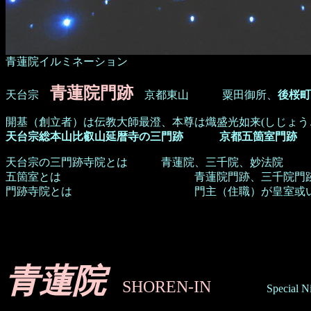
青蓮院イルミネーション
青蓮院門跡
天台宗
京都東山
粟田御所、
後桜町
開基（創立者）は伝教大師最澄、本尊は熾盛光如来(しじょう
天台宗総本山比叡山延暦寺の三門跡 京都五箇室門跡
天台宗の三門跡寺院とは 青蓮院、三千院、妙法院
五箇室とは 青蓮院門跡、三千院門跡、妙法院
門跡寺院とは 門主（住職）が皇室或いは摂関
青蓮院
SHOREN-IN
Special Night 