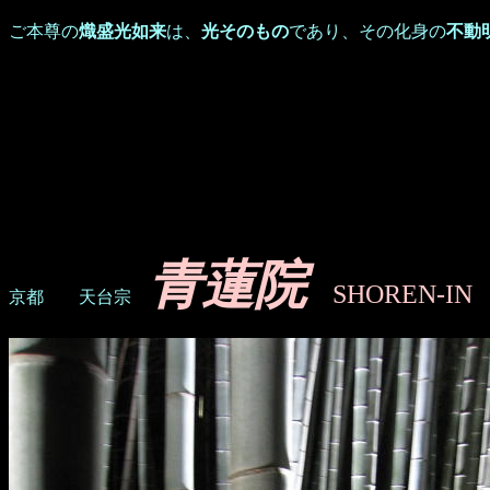
ご本尊の
熾盛光如来
は、
光そのもの
であり、その化身の
不動
青蓮院
SHOREN
京都 天台宗