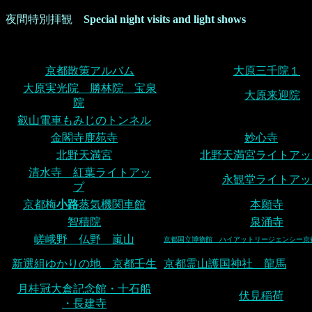
夜間特別拝観
Special night visits and light shows
京都散策アルバム
大原三千院１
大原実光院 勝林院 宝泉
大原来迎院
院
叡山電車もみじのトンネル
金閣寺鹿苑寺
妙心寺
北野天満宮
北野天満宮ライトアッ
清水寺 紅葉ライトアッ
永観堂ライトアッ
プ
京都梅
小路
蒸気機関車館
本願寺
智積院
泉涌寺
嵯峨野 仏野 嵐山
京都国立博物館 ハイアットリージェンシー京
新選組ゆかりの地 京都壬生
京都霊山護国神社 龍馬
月桂冠大倉記念館・十石船
伏見稲荷
・長建寺